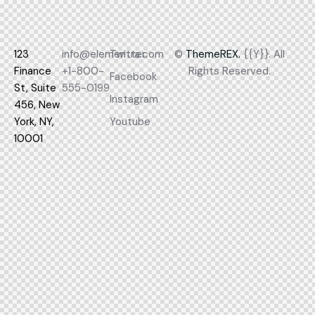
123
info@elementra.com
Twitter
©
ThemeREX.
{{Y}}. All
Finance
+1-800-
Rights Reserved.
Facebook
St, Suite
555-0199
Instagram
456, New
York, NY,
Youtube
10001