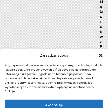
si
ę
bi
o
r
c
ó
w
z
B
ia
Zarządzaj zgodą
łe
g
Aby zapewnić jak najlepsze wrażenia, korzystamy z technologii, takich
o
jak pliki cookie, do przechowywania i/lub uzyskiwania dostępu do
s
informacji o urządzeniu. Zgoda na te technologie pozwoli nam
t
przetwarzać dane, takie jak zachowanie podczas przeglądania lub
o
unikalne identyfikatory na tej stronie. Brak wyrażenia zgody lub
k
wycofanie zgody może niekorzystnie wpłynąć na niektóre cechy i
funkcje.
u
9
w
Akceptuję
rz