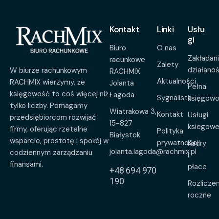
Kontakt
Linki
Usłu
gi
Biuro
O nas
Zakładan
racunkowe
Zalety
działanoś
W biurze rachunkowym
RACHMIX
Aktualności
RACHMIX wierzymy, że
Jolanta
Pełna
księgowość to coś więcej niż
Łagoda
Sygnalista
księgow
tylko liczby. Pomagamy
Wiatrakowa 3,
Kontakt
Usługi
przedsiębiorcom rozwijać
15-827
ksiegow
firmy, oferując rzetelne
Polityka
Białystok
wsparcie, prostotę i spokój w
prywatności
Kadry
jolanta.lagoda@rachmix.pl
codziennym zarządzaniu
i
finansami.
płace
+48 694 970
190
Rozliczen
roczne