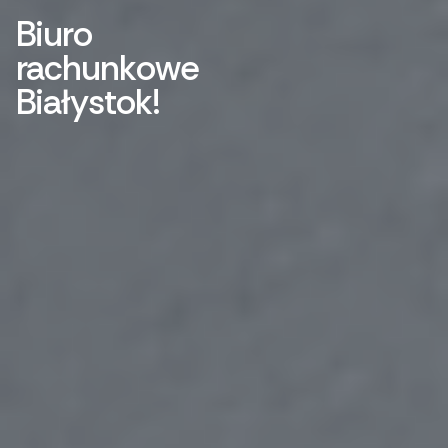
B
i
u
r
o
r
a
c
h
u
n
k
o
w
e
B
i
a
ł
y
s
t
o
k
!