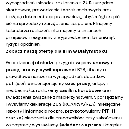
wynagrodzeń i składek, rozliczenia z
ZUS
i urzędem
skarbowym, prowadzenie teczek osobowych oraz
bieżącą dokumentację pracowniczą, abyś mógł skupić
się na sprzedaży i zarządzaniu zespołem. Pilnujemy
kalendarza rozliczeń, informujemy o zmianach
przepisów i reagujemy z wyprzedzeniem, by uniknąć
ryzyk i opóźnień.
Zobacz naszą ofertę dla firm w Białymstoku
W codziennej obsłudze przygotowujemy
umowy o
pracę
,
umowy cywilnoprawne
i B2B, dbamy o
prawidłowe naliczenia wynagrodzeń, dodatków i
potrąceń, ewidencjonujemy
czas pracy
, urlopy i
nieobecności, rozliczamy
zasiłki chorobowe
oraz
świadczenia związane z macierzyństwem. Sporządzamy
i wysyłamy deklaracje
ZUS
(RCA/RSA/RZA), miesięczne
raporty i informacje roczne, przygotowujemy
PIT-11
oraz zaświadczenia dla pracowników; przy zakończeniu
współpracy wystawiamy
świadectwa pracy
i komplet