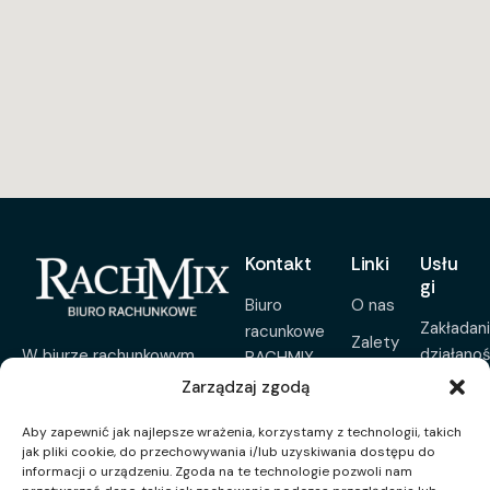
Kontakt
Linki
Usłu
gi
Biuro
O nas
Zakładan
racunkowe
Zalety
działanoś
W biurze rachunkowym
RACHMIX
Aktualności
RACHMIX wierzymy, że
Jolanta
Zarządzaj zgodą
Pełna
księgowość to coś więcej niż
Łagoda
Sygnalista
księgow
Aby zapewnić jak najlepsze wrażenia, korzystamy z technologii, takich
tylko liczby. Pomagamy
Wiatrakowa 3,
Kontakt
jak pliki cookie, do przechowywania i/lub uzyskiwania dostępu do
Usługi
przedsiębiorcom rozwijać
15-827
informacji o urządzeniu. Zgoda na te technologie pozwoli nam
ksiegow
firmy, oferując rzetelne