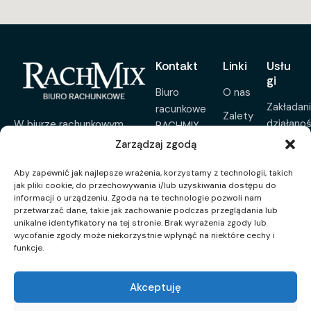
Kontakt
Linki
Usłu
gi
Biuro
O nas
Zakładan
racunkowe
Zalety
działanoś
W biurze rachunkowym
RACHMIX
Aktualności
RACHMIX wierzymy, że
Jolanta
Zarządzaj zgodą
Pełna
księgowość to coś więcej niż
Łagoda
Sygnalista
księgow
Aby zapewnić jak najlepsze wrażenia, korzystamy z technologii, takich
tylko liczby. Pomagamy
Wiatrakowa 3,
jak pliki cookie, do przechowywania i/lub uzyskiwania dostępu do
Kontakt
Usługi
przedsiębiorcom rozwijać
informacji o urządzeniu. Zgoda na te technologie pozwoli nam
15-827
ksiegow
firmy, oferując rzetelne
Polityka
przetwarzać dane, takie jak zachowanie podczas przeglądania lub
Białystok
unikalne identyfikatory na tej stronie. Brak wyrażenia zgody lub
wsparcie, prostotę i spokój w
prywatności
Kadry
wycofanie zgody może niekorzystnie wpłynąć na niektóre cechy i
jolanta.lagoda@rachmix.pl
codziennym zarządzaniu
i
funkcje.
finansami.
płace
+48 694 970
190
Rozliczen
Akceptuję
roczne