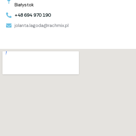
Białystok
+48 694 970 190
jolanta.lagoda@rachmix.pl