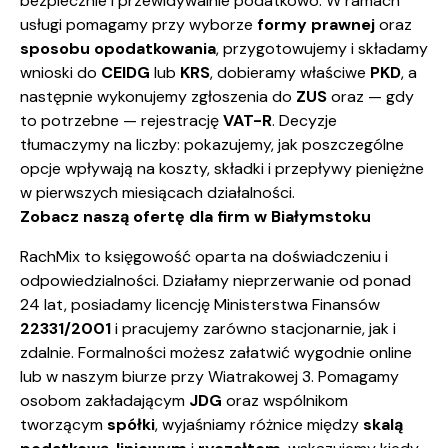
bezpiecznie i przewidywalnie podatkowo. W ramach
usługi pomagamy przy wyborze
formy prawnej
oraz
sposobu opodatkowania
, przygotowujemy i składamy
wnioski do
CEIDG
lub
KRS
, dobieramy właściwe
PKD
, a
następnie wykonujemy zgłoszenia do
ZUS
oraz — gdy
to potrzebne — rejestrację
VAT-R
. Decyzje
tłumaczymy na liczby: pokazujemy, jak poszczególne
opcje wpływają na koszty, składki i przepływy pieniężne
w pierwszych miesiącach działalności.
Zobacz naszą ofertę dla firm w Białymstoku
RachMix to księgowość oparta na doświadczeniu i
odpowiedzialności. Działamy nieprzerwanie od ponad
24 lat, posiadamy licencję Ministerstwa Finansów
22331/2001
i pracujemy zarówno stacjonarnie, jak i
zdalnie. Formalności możesz załatwić wygodnie online
lub w naszym biurze przy Wiatrakowej 3. Pomagamy
osobom zakładającym
JDG
oraz wspólnikom
tworzącym
spółki
, wyjaśniamy różnice między
skalą