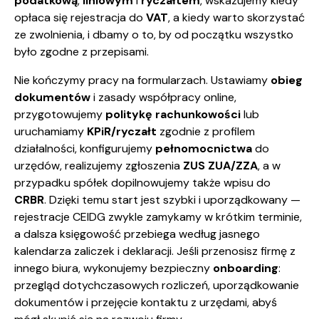
podatkową
,
liniowym
i
ryczałtem
, wskazujemy kiedy
opłaca się rejestracja do
VAT
, a kiedy warto skorzystać
ze zwolnienia, i dbamy o to, by od początku wszystko
było zgodne z przepisami.
Nie kończymy pracy na formularzach. Ustawiamy
obieg
dokumentów
i zasady współpracy online,
przygotowujemy
politykę rachunkowości
lub
uruchamiamy
KPiR/ryczałt
zgodnie z profilem
działalności, konfigurujemy
pełnomocnictwa
do
urzędów, realizujemy zgłoszenia
ZUS ZUA/ZZA
, a w
przypadku spółek dopilnowujemy także wpisu do
CRBR
. Dzięki temu start jest szybki i uporządkowany —
rejestracje CEIDG zwykle zamykamy w krótkim terminie,
a dalsza księgowość przebiega według jasnego
kalendarza zaliczek i deklaracji. Jeśli przenosisz firmę z
innego biura, wykonujemy bezpieczny
onboarding
:
przegląd dotychczasowych rozliczeń, uporządkowanie
dokumentów i przejęcie kontaktu z urzędami, abyś