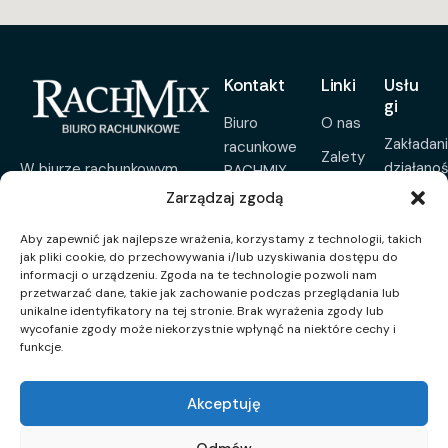
Kontakt
Linki
Usłu
gi
Biuro
O nas
Zakładan
racunkowe
Zalety
działanoś
W biurze rachunkowym
RACHMIX
Aktualności
RACHMIX wierzymy, że
Jolanta
Zarządzaj zgodą
Pełna
księgowość to coś więcej niż
Łagoda
Sygnalista
księgow
Aby zapewnić jak najlepsze wrażenia, korzystamy z technologii, takich
tylko liczby. Pomagamy
Wiatrakowa 3,
Kontakt
jak pliki cookie, do przechowywania i/lub uzyskiwania dostępu do
Usługi
przedsiębiorcom rozwijać
15-827
informacji o urządzeniu. Zgoda na te technologie pozwoli nam
ksiegow
firmy, oferując rzetelne
Polityka
przetwarzać dane, takie jak zachowanie podczas przeglądania lub
Białystok
unikalne identyfikatory na tej stronie. Brak wyrażenia zgody lub
wsparcie, prostotę i spokój w
prywatności
Kadry
wycofanie zgody może niekorzystnie wpłynąć na niektóre cechy i
jolanta.lagoda@rachmix.pl
codziennym zarządzaniu
i
funkcje.
finansami.
płace
+48 694 970
190
Rozliczen
Akceptuję
roczne