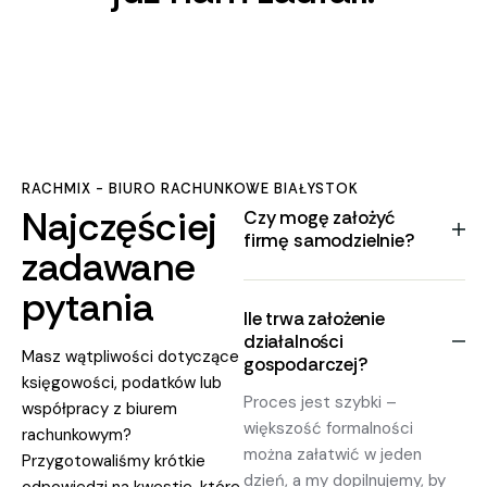
RACHMIX - BIURO RACHUNKOWE BIAŁYSTOK
Najczęściej
Czy mogę założyć
firmę samodzielnie?
zadawane
pytania
Ile trwa założenie
działalności
Masz wątpliwości dotyczące
gospodarczej?
księgowości, podatków lub
Proces jest szybki –
współpracy z biurem
większość formalności
rachunkowym?
można załatwić w jeden
Przygotowaliśmy krótkie
dzień, a my dopilnujemy, by
odpowiedzi na kwestie, które