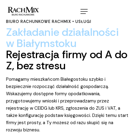
BIURO RACHUNKOWE RACHMIX • USŁUGI
Zakładanie
działalności
w
Białymstoku
Rejestracja
firmy
od
A
do
Z,
bez
stresu
Pomagamy mieszkańcom Białegostoku szybko i
bezpiecznie rozpocząć działalność gospodarczą.
Wskazujemy dostępne formy opodatkowania,
przygotowujemy wnioski i przeprowadzamy przez
rejestrację w CEIDG lub KRS, zgłoszenia do ZUS i VAT, a
także konfigurację podstaw księgowości. Dzięki temu start
firmy jest prosty, a Ty możesz od razu skupić się na
rozwoju biznesu.