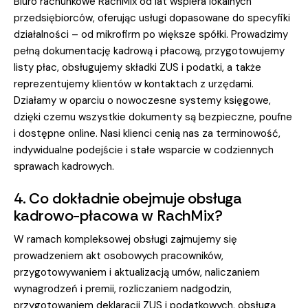
Biuro rachunkowe RachMix od lat wspiera lokalnych
przedsiębiorców, oferując usługi dopasowane do specyfiki
działalności – od mikrofirm po większe spółki. Prowadzimy
pełną dokumentację kadrową i płacową, przygotowujemy
listy płac, obsługujemy składki ZUS i podatki, a także
reprezentujemy klientów w kontaktach z urzędami.
Działamy w oparciu o nowoczesne systemy księgowe,
dzięki czemu wszystkie dokumenty są bezpieczne, poufne
i dostępne online. Nasi klienci cenią nas za terminowość,
indywidualne podejście i stałe wsparcie w codziennych
sprawach kadrowych.
4. Co dokładnie obejmuje obsługa
kadrowo-płacowa w RachMix?
W ramach kompleksowej obsługi zajmujemy się
prowadzeniem akt osobowych pracowników,
przygotowywaniem i aktualizacją umów, naliczaniem
wynagrodzeń i premii, rozliczaniem nadgodzin,
przygotowaniem deklaracji ZUS i podatkowych, obsługą