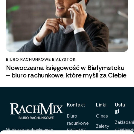
BIURO RACHUNKOWE BIAŁYSTOK
Nowoczesna księgowość w Białymstoku
– biuro rachunkowe, które myśli za Ciebie
Kontakt
Linki
Usłu
gi
Biuro
O nas
Zakładan
racunkowe
Zalety
działanoś
W biurze rachunkowym
RACHMIX