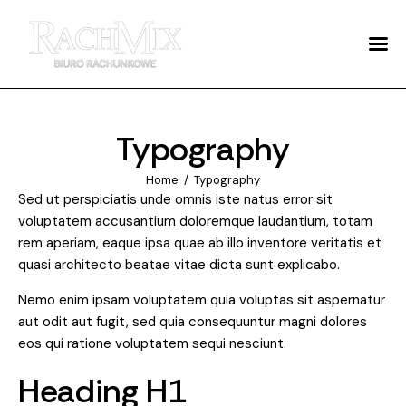
O NAS
ZALETY
Typography
USŁUGI
AKTUALNOŚCI
Home
Typography
Sed ut perspiciatis unde omnis iste natus error sit
voluptatem accusantium doloremque laudantium, totam
SYGNALISTA
rem aperiam, eaque ipsa quae ab illo inventore veritatis et
quasi architecto beatae vitae dicta sunt explicabo.
KONTAKT
Nemo enim ipsam voluptatem quia voluptas sit aspernatur
aut odit aut fugit, sed quia consequuntur magni dolores
eos qui ratione voluptatem sequi nesciunt.
Heading H1