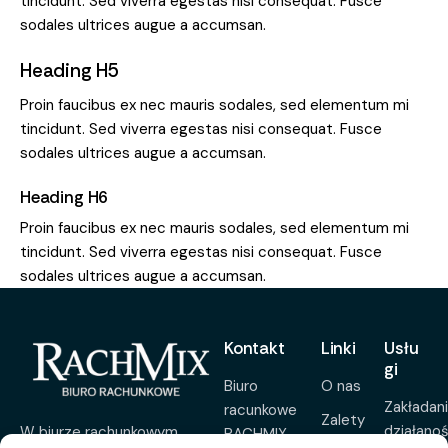
tincidunt. Sed viverra egestas nisi consequat. Fusce
sodales ultrices augue a accumsan.
Heading H5
Proin faucibus ex nec mauris sodales, sed elementum mi
tincidunt. Sed viverra egestas nisi consequat. Fusce
sodales ultrices augue a accumsan.
Heading H6
Proin faucibus ex nec mauris sodales, sed elementum mi
tincidunt. Sed viverra egestas nisi consequat. Fusce
sodales ultrices augue a accumsan.
Kontakt
Linki
Usłu
gi
Biuro
O nas
Zakładan
racunkowe
Zalety
działanoś
W biurze rachunkowym
RACHMIX